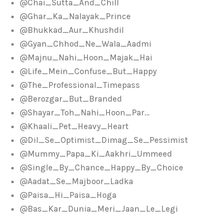
@Chai_Sutta_And_Chill
@Ghar_Ka_Nalayak_Prince
@Bhukkad_Aur_Khushdil
@Gyan_Chhod_Ne_Wala_Aadmi
@Majnu_Nahi_Hoon_Majak_Hai
@Life_Mein_Confuse_But_Happy
@The_Professional_Timepass
@Berozgar_But_Branded
@Shayar_Toh_Nahi_Hoon_Par…
@Khaali_Pet_Heavy_Heart
@Dil_Se_Optimist_Dimag_Se_Pessimist
@Mummy_Papa_Ki_Aakhri_Ummeed
@Single_By_Chance_Happy_By_Choice
@Aadat_Se_Majboor_Ladka
@Paisa_Hi_Paisa_Hoga
@Bas_Kar_Dunia_Meri_Jaan_Le_Legi