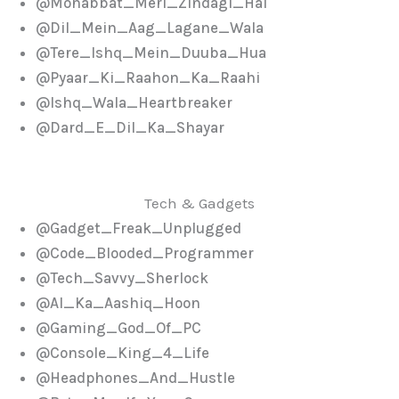
@Mohabbat_Meri_Zindagi_Hai
@Dil_Mein_Aag_Lagane_Wala
@Tere_Ishq_Mein_Duuba_Hua
@Pyaar_Ki_Raahon_Ka_Raahi
@Ishq_Wala_Heartbreaker
@Dard_E_Dil_Ka_Shayar
Tech & Gadgets
@Gadget_Freak_Unplugged
@Code_Blooded_Programmer
@Tech_Savvy_Sherlock
@AI_Ka_Aashiq_Hoon
@Gaming_God_Of_PC
@Console_King_4_Life
@Headphones_And_Hustle