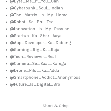
@Byte_Me_If_You_Can
@Cyberpunk_Soul_Indian
@The_Matrix_Is_My_Home
@Robot_Se_Bhi_Tez
@Innovation_Is_My_Passion
@Startup_Ka_Sher_Aaya
@App_Developer_Ka_Dabang
@Gaming_Rig_Ka_Raja
@Tech_Reviewer_Real
@Camera_Se_Baat_Karega
@Drone_Pilot_Ka_Adda
@Smartphone_Addict_Anonymous
@Future_Is_Digital_Bro
Short & Crisp