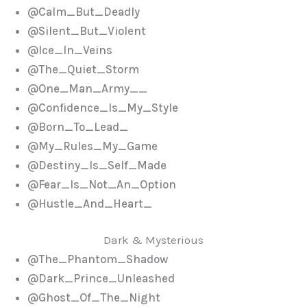
@Calm_But_Deadly
@Silent_But_Violent
@Ice_In_Veins
@The_Quiet_Storm
@One_Man_Army__
@Confidence_Is_My_Style
@Born_To_Lead_
@My_Rules_My_Game
@Destiny_Is_Self_Made
@Fear_Is_Not_An_Option
@Hustle_And_Heart_
Dark & Mysterious
@The_Phantom_Shadow
@Dark_Prince_Unleashed
@Ghost_Of_The_Night