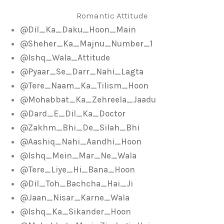
Romantic Attitude
@Dil_Ka_Daku_Hoon_Main
@Sheher_Ka_Majnu_Number_1
@Ishq_Wala_Attitude
@Pyaar_Se_Darr_Nahi_Lagta
@Tere_Naam_Ka_Tilism_Hoon
@Mohabbat_Ka_Zehreela_Jaadu
@Dard_E_Dil_Ka_Doctor
@Zakhm_Bhi_De_Silah_Bhi
@Aashiq_Nahi_Aandhi_Hoon
@Ishq_Mein_Mar_Ne_Wala
@Tere_Liye_Hi_Bana_Hoon
@Dil_Toh_Bachcha_Hai_Ji
@Jaan_Nisar_Karne_Wala
@Ishq_Ka_Sikander_Hoon