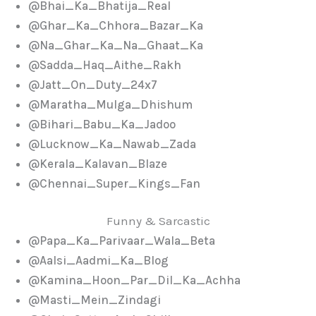
@Bhai_Ka_Bhatija_Real
@Ghar_Ka_Chhora_Bazar_Ka
@Na_Ghar_Ka_Na_Ghaat_Ka
@Sadda_Haq_Aithe_Rakh
@Jatt_On_Duty_24x7
@Maratha_Mulga_Dhishum
@Bihari_Babu_Ka_Jadoo
@Lucknow_Ka_Nawab_Zada
@Kerala_Kalavan_Blaze
@Chennai_Super_Kings_Fan
Funny & Sarcastic
@Papa_Ka_Parivaar_Wala_Beta
@Aalsi_Aadmi_Ka_Blog
@Kamina_Hoon_Par_Dil_Ka_Achha
@Masti_Mein_Zindagi