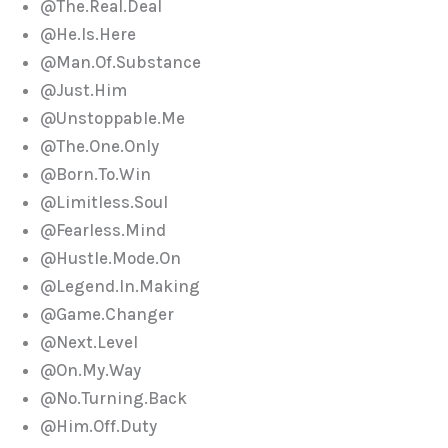
@The.Real.Deal
@He.Is.Here
@Man.Of.Substance
@Just.Him
@Unstoppable.Me
@The.One.Only
@Born.To.Win
@Limitless.Soul
@Fearless.Mind
@Hustle.Mode.On
@Legend.In.Making
@Game.Changer
@Next.Level
@On.My.Way
@No.Turning.Back
@Him.Off.Duty