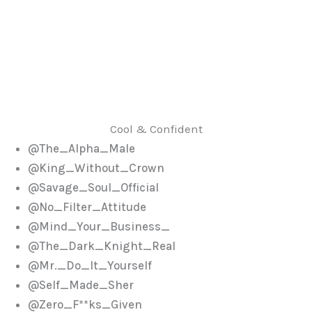
Cool & Confident
@The_Alpha_Male
@King_Without_Crown
@Savage_Soul_Official
@No_Filter_Attitude
@Mind_Your_Business_
@The_Dark_Knight_Real
@Mr._Do_It_Yourself
@Self_Made_Sher
@Zero_F**ks_Given