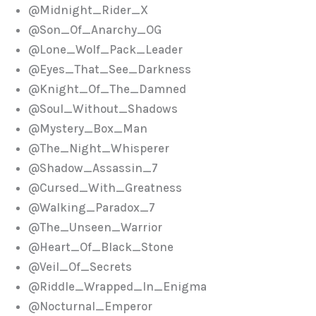
@Midnight_Rider_X
@Son_Of_Anarchy_OG
@Lone_Wolf_Pack_Leader
@Eyes_That_See_Darkness
@Knight_Of_The_Damned
@Soul_Without_Shadows
@Mystery_Box_Man
@The_Night_Whisperer
@Shadow_Assassin_7
@Cursed_With_Greatness
@Walking_Paradox_7
@The_Unseen_Warrior
@Heart_Of_Black_Stone
@Veil_Of_Secrets
@Riddle_Wrapped_In_Enigma
@Nocturnal_Emperor