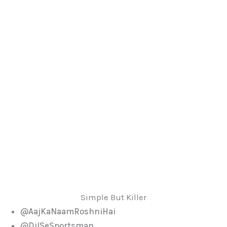
Simple But Killer
@AajKaNaamRoshniHai
@DilSeSportsman