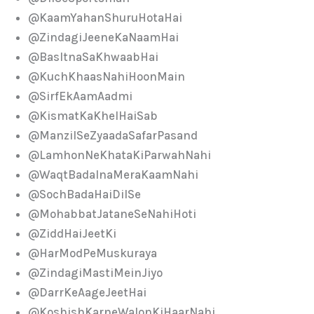
@KaamYahanShuruHotaHai
@ZindagiJeeneKaNaamHai
@BasItnaSaKhwaabHai
@KuchKhaasNahiHoonMain
@SirfEkAamAadmi
@KismatKaKhelHaiSab
@ManzilSeZyaadaSafarPasand
@LamhonNeKhataKiParwahNahi
@WaqtBadalnaMeraKaamNahi
@SochBadaHaiDilSe
@MohabbatJataneSeNahiHoti
@ZiddHaiJeetKi
@HarModPeMuskuraya
@ZindagiMastiMeinJiyo
@DarrKeAageJeetHai
@KoshishKarneWalonKiHaarNahi