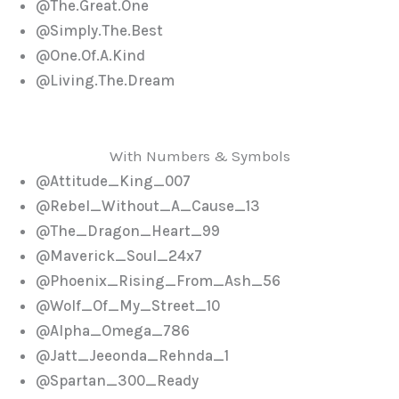
@The.Great.One
@Simply.The.Best
@One.Of.A.Kind
@Living.The.Dream
With Numbers & Symbols
@Attitude_King_007
@Rebel_Without_A_Cause_13
@The_Dragon_Heart_99
@Maverick_Soul_24x7
@Phoenix_Rising_From_Ash_56
@Wolf_Of_My_Street_10
@Alpha_Omega_786
@Jatt_Jeeonda_Rehnda_1
@Spartan_300_Ready