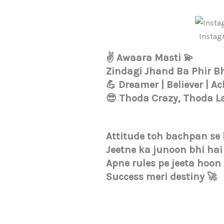
Instag
✌️ Awaara Masti 💫
Zindagi Jhand Ba Phir 
💪 Dreamer | Believer | A
😎 Thoda Crazy, Thoda L
Attitude toh bachpan se 
Jeetne ka junoon bhi hai
Apne rules pe jeeta hoon
Success meri destiny 🚀