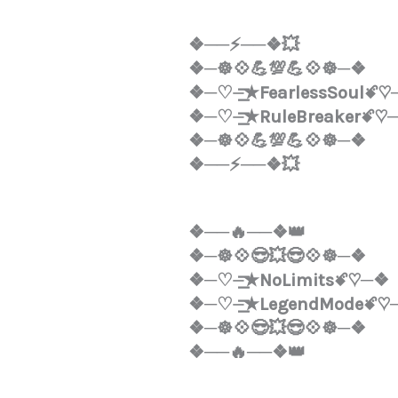
❖──⚡──❖💥
❖─☸💠💪💯💪💠☸─❖
❖─♡️⏤͟͟͞͞★FearlessSoulꗄ♡
❖─♡️⏤͟͟͞͞★RuleBreakerꗄ♡
❖─☸💠💪💯💪💠☸─❖
❖──⚡──❖💥
❖──🔥──❖👑
❖─☸💠😎💥😎💠☸─❖
❖─♡️⏤͟͟͞͞★NoLimitsꗄ♡️─❖
❖─♡️⏤͟͟͞͞★LegendModeꗄ♡
❖─☸💠😎💥😎💠☸─❖
❖──🔥──❖👑