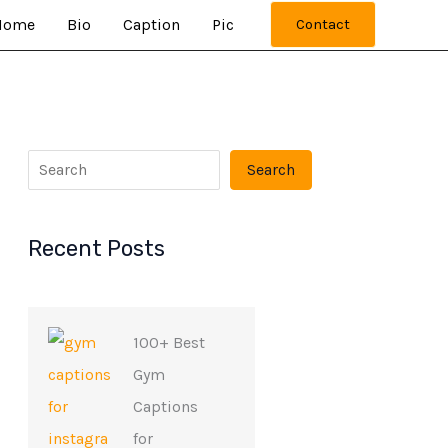
Home
Bio
Caption
Pic
Contact
Search
Recent Posts
100+ Best
Gym
Captions
for