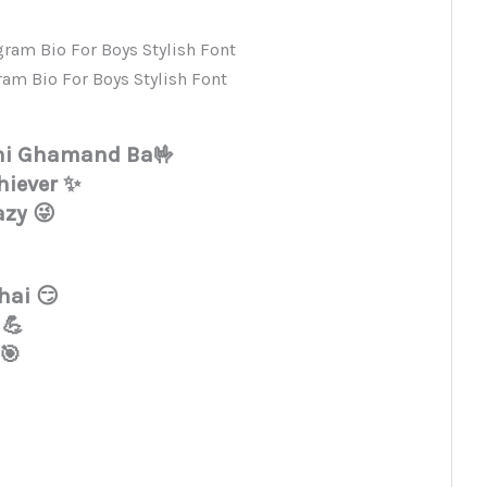
ram Bio For Boys Stylish Font
Bhi Ghamand Ba🤟
chiever ✨
azy 😜
hai 😏
 💪
 🎯