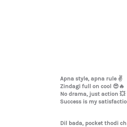
Apna style, apna rule ✌️
Zindagi full on cool 😎🔥
No drama, just action 💥
Success is my satisfacti
Dil bada, pocket thodi ch