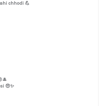
ahi chhodi 💪
😜🎩
esi 😎✨