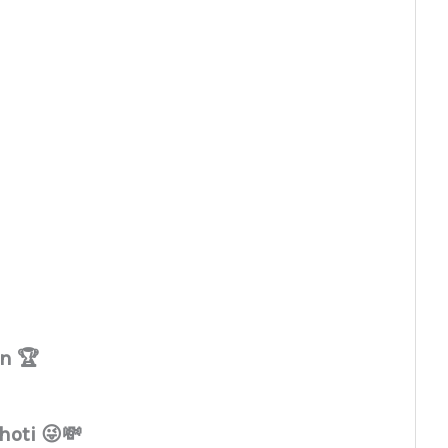
on 🏆
hoti 😜💸