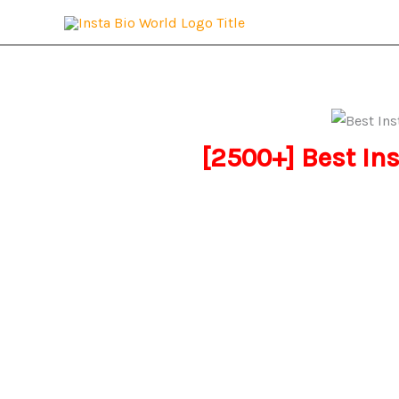
Skip
to
content
[2500+] Best In