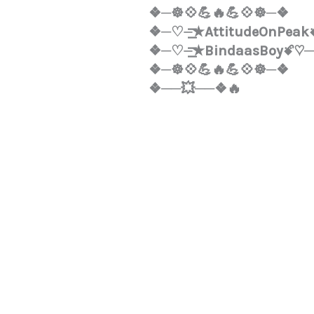
❖─☸💠💪🔥💪💠☸─❖
❖─♡️⏤͟͟͞͞★AttitudeOnPea
❖─♡️⏤͟͟͞͞★BindaasBoyꗄ♡️
❖─☸💠💪🔥💪💠☸─❖
❖──💥──❖🔥