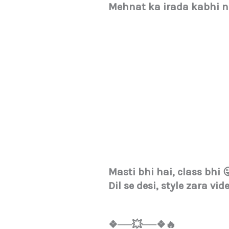
Mehnat ka irada kabhi n
Masti bhi hai, class bhi 
Dil se desi, style zara vid
❖──💥──❖🔥